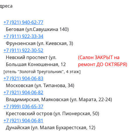
дреса
+7 (921) 940-62-77
Беговая (ул.Савушкина 140)
+7 (911) 922-33-34
Фрунзенская (ул. Киевская, 3)
+7 (911) 922-30-52
Невский проспект (ул.
(Салон ЗАКРЫТ на
Большая Конюшенная, 12
ремонт ДО ОКТЯБРЯ)
[отель "Золотой Треугольник", 4 этаж]
+7 (921) 904-06-83
Московская (ул. Типанова, 34)
+7 (921) 904-06-82
Владимирская, Маяковская (ул. Марата, 22-24)
+7 (999) 036-65-37
Крестовский остров (ул. Пионерская, 50)
+7 (921) 904-06-81
Дунайская (ул. Малая Бухарестская, 12)