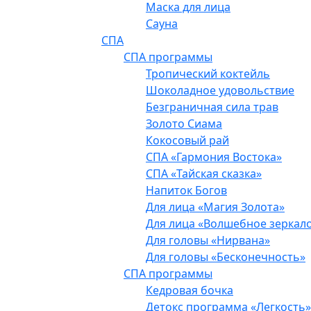
Маска для лица
Сауна
СПА
СПА программы
Тропический коктейль
Шоколадное удовольствие
Безграничная сила трав
Золото Сиама
Кокосовый рай
СПА «Гармония Востока»
СПА «Тайская сказка»
Напиток Богов
Для лица «Магия Золота»
Для лица «Волшебное зеркал
Для головы «Нирвана»
Для головы «Бесконечность»
СПА программы
Кедровая бочка
Детокс программа «Легкость»