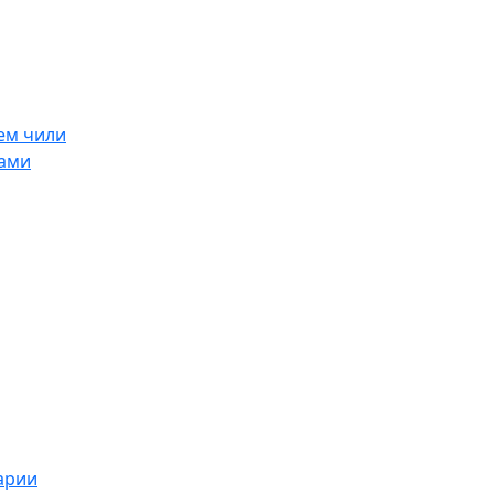
ем чили
ами
арии