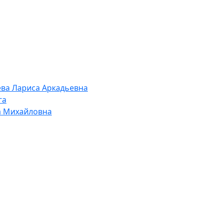
ва Лариса Аркадьевна
га
а Михайловна