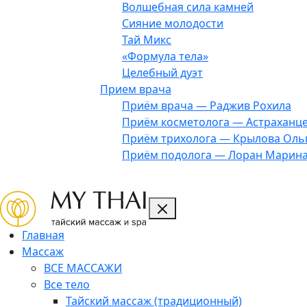
Волшебная сила камней
Сияние молодости
Тай Микс
«Формула тела»
Целебный дуэт
Прием врача
Приём врача — Раджив Рохила
Приём косметолога — Астраханце
Приём трихолога — Крылова Оль
Приём подолога — Лоран Марин
CLOSE
Главная
Массаж
ВСЕ МАССАЖИ
Все тело
Тайский массаж (традиционный)