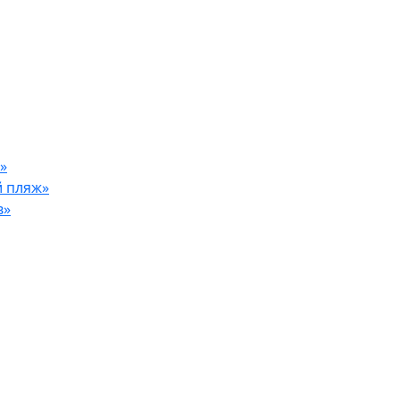
»
й пляж»
в»