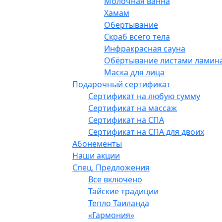
Молочная ванна
Хамам
Обертывание
Скраб всего тела
Инфракрасная сауна
Обёртывание листами ламин
Маска для лица
Подарочный сертификат
Сертификат на любую сумму
Сертификат на массаж
Сертификат на СПА
Сертификат на СПА для двоих
Абонементы
Наши акции
Спец. Предложения
Все включено
Тайские традиции
Тепло Таиланда
«Гармония»