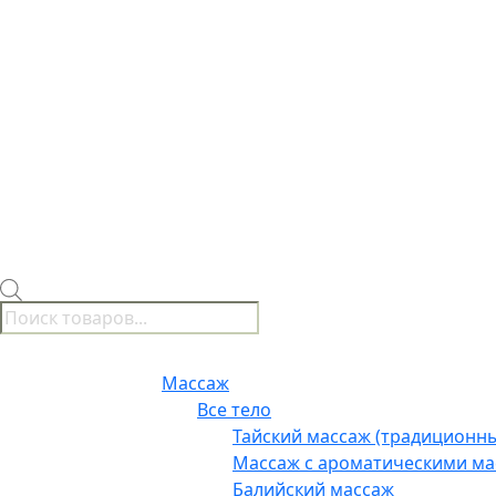
Поиск
товаров
Menu
Массаж
Все тело
Тайский массаж (традиционн
Массаж с ароматическими м
Балийский массаж