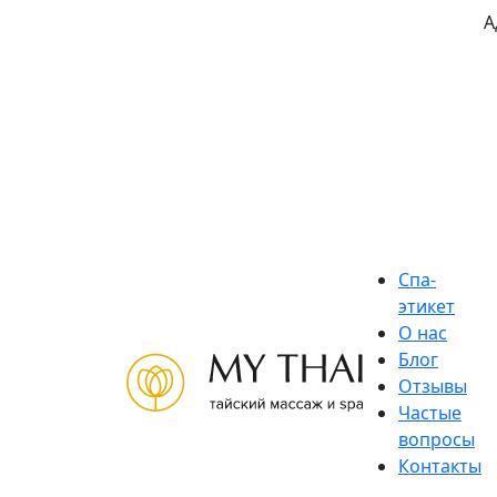
Skip
А
to
content
Спа-
этикет
О нас
Блог
Отзывы
Частые
вопросы
Контакты