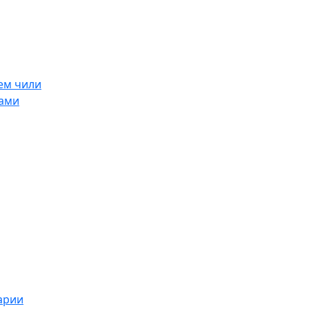
ем чили
ами
арии