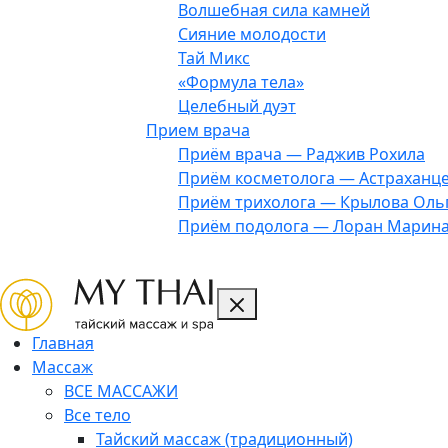
Волшебная сила камней
Сияние молодости
Тай Микс
«Формула тела»
Целебный дуэт
Прием врача
Приём врача — Раджив Рохила
Приём косметолога — Астраханце
Приём трихолога — Крылова Оль
Приём подолога — Лоран Марин
CLOSE
Главная
Массаж
ВСЕ МАССАЖИ
Все тело
Тайский массаж (традиционный)