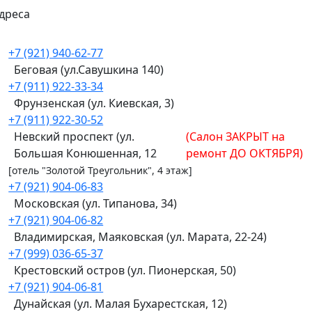
дреса
+7 (921) 940-62-77
Беговая (ул.Савушкина 140)
+7 (911) 922-33-34
Фрунзенская (ул. Киевская, 3)
+7 (911) 922-30-52
Невский проспект (ул.
(Салон ЗАКРЫТ на
Большая Конюшенная, 12
ремонт ДО ОКТЯБРЯ)
[отель "Золотой Треугольник", 4 этаж]
+7 (921) 904-06-83
Московская (ул. Типанова, 34)
+7 (921) 904-06-82
Владимирская, Маяковская (ул. Марата, 22-24)
+7 (999) 036-65-37
Крестовский остров (ул. Пионерская, 50)
+7 (921) 904-06-81
Дунайская (ул. Малая Бухарестская, 12)