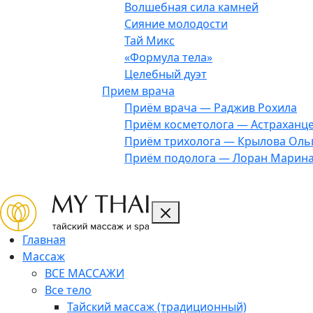
Волшебная сила камней
Сияние молодости
Тай Микс
«Формула тела»
Целебный дуэт
Прием врача
Приём врача — Раджив Рохила
Приём косметолога — Астраханце
Приём трихолога — Крылова Оль
Приём подолога — Лоран Марин
CLOSE
Главная
Массаж
ВСЕ МАССАЖИ
Все тело
Тайский массаж (традиционный)