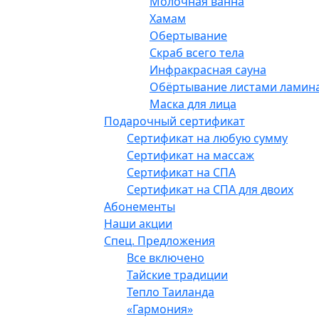
Молочная ванна
Хамам
Обертывание
Скраб всего тела
Инфракрасная сауна
Обёртывание листами ламин
Маска для лица
Подарочный сертификат
Сертификат на любую сумму
Сертификат на массаж
Сертификат на СПА
Сертификат на СПА для двоих
Абонементы
Наши акции
Спец. Предложения
Все включено
Тайские традиции
Тепло Таиланда
«Гармония»