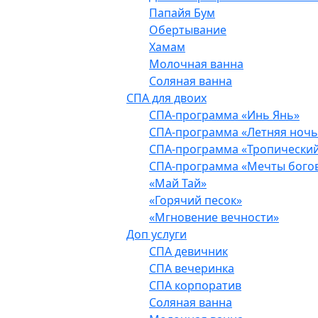
Папайя Бум
Обертывание
Хамам
Молочная ванна
Соляная ванна
СПА для двоих
СПА-программа «Инь Янь»
СПА-программа «Летняя ночь
СПА-программа «Тропически
СПА-программа «Мечты бого
«Май Тай»
«Горячий песок»
«Мгновение вечности»
Доп услуги
СПА девичник
СПА вечеринка
СПА корпоратив
Соляная ванна