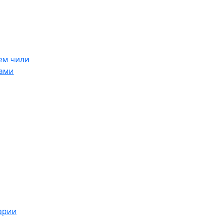
ем чили
ами
арии