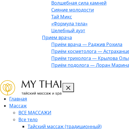
Волшебная сила камней
Сияние молодости
Тай Микс
«Формула тела»
Целебный дуэт
Прием врача
Приём врача — Раджив Рохила
Приём косметолога — Астраханце
Приём трихолога — Крылова Оль
Приём подолога — Лоран Марин
CLOSE
Главная
Массаж
ВСЕ МАССАЖИ
Все тело
Тайский массаж (традиционный)