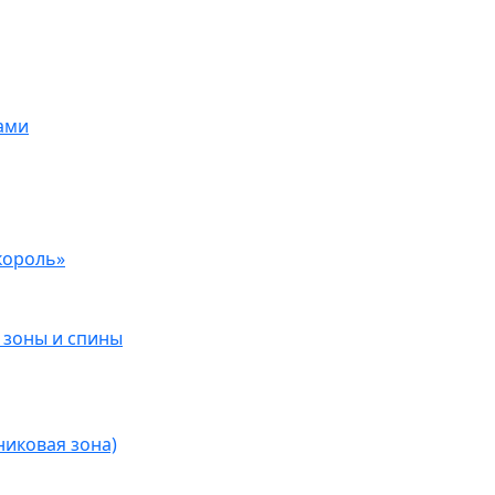
ами
король»
 зоны и спины
никовая зона)