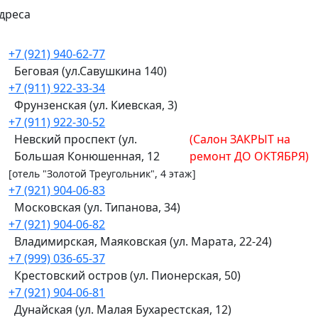
дреса
+7 (921) 940-62-77
Беговая (ул.Савушкина 140)
+7 (911) 922-33-34
Фрунзенская (ул. Киевская, 3)
+7 (911) 922-30-52
Невский проспект (ул.
(Салон ЗАКРЫТ на
Большая Конюшенная, 12
ремонт ДО ОКТЯБРЯ)
[отель "Золотой Треугольник", 4 этаж]
+7 (921) 904-06-83
Московская (ул. Типанова, 34)
+7 (921) 904-06-82
Владимирская, Маяковская (ул. Марата, 22-24)
+7 (999) 036-65-37
Крестовский остров (ул. Пионерская, 50)
+7 (921) 904-06-81
Дунайская (ул. Малая Бухарестская, 12)