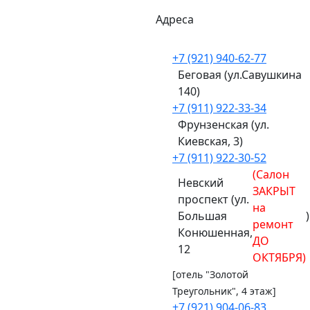
Skip
Адреса
to
content
+7 (921) 940-62-77
Беговая (ул.Савушкина
140)
+7 (911) 922-33-34
Фрунзенская (ул.
Киевская, 3)
+7 (911) 922-30-52
(Салон
Невский
ЗАКРЫТ
проспект (ул.
на
Большая
)
ремонт
Конюшенная,
ДО
12
ОКТЯБРЯ)
[отель "Золотой
Треугольник", 4 этаж]
+7 (921) 904-06-83