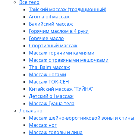
Все тело
Тайский массаж (традиционный)
Aroma oil массаж
Балийский массаж
Горячим маслом в 4 руки
Горячее масло
Спортивный массаж
Массаж горячими камнями
Массаж с травяными мешочками
Thai Balm массаж
Массаж ногами
Массаж ТОК-СЕН
Китайский массаж “ТУЙНА”
Детский oil массаж
Массаж Гуаша тела
Локально
Массаж шейно-воротниковой зоны и спины
Массаж ног
Массаж головы и лица