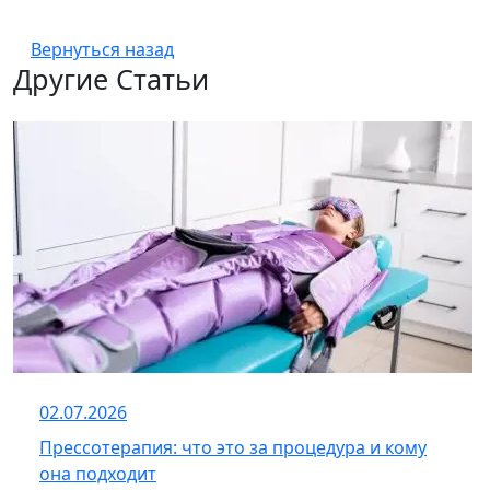
Вернуться назад
Другие Статьи
02.07.2026
Прессотерапия: что это за процедура и кому
она подходит