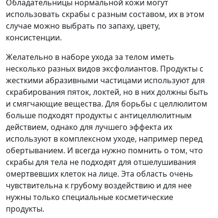
Обладательницы нормальной кожи могут
использовать скрабы с разным составом, их в этом
случае можно выбрать по запаху, цвету,
консистенции.
Желательно в наборе ухода за телом иметь
несколько разных видов эксфолиантов. Продукты с
жесткими абразивными частицами используют для
скрабирования пяток, локтей, но в них должны быть
и смягчающие вещества. Для борьбы с целлюлитом
больше подходят продукты с антицеллюлитным
действием, однако для лучшего эффекта их
используют в комплексном уходе, например перед
обертыванием. И всегда нужно помнить о том, что
скрабы для тела не подходят для отшелушивания
омертвевших клеток на лице. Эта область очень
чувствительна к грубому воздействию и для нее
нужны только специальные косметические
продукты.