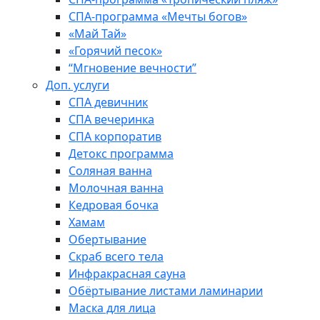
СПА-программа «Мечты богов»
«Май Тай»
«Горячий песок»
“Мгновение вечности”
Доп. услуги
СПА девичник
СПА вечеринка
СПА корпоратив
Детокс программа
Соляная ванна
Молочная ванна
Кедровая бочка
Хамам
Обертывание
Скраб всего тела
Инфракрасная сауна
Обёртывание листами ламинарии
Маска для лица