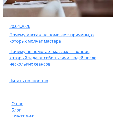
20.04.2026
Почему массаж не помогает: причины, о
которых молчат мастера
Почему не помогает массаж — вопрос,
который задают себе тысячи людей после
нескольких сеансов..
Читать полностью
О компании
О нас
Блог
Спа-этикет