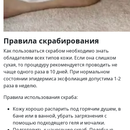
Правила скрабирования
Как пользоваться скрабом необходимо знать
обладателям всех типов кожи. Если она слишком
сухая, то процедуру рекомендуется проводить не
чаще одного раза в 10 дней. При нормальном
состоянии эпидермиса эксфолиация допустима 1-2
раза в неделю.
Правила использования скраба:
Кожу хорошо распарить под горячим душем, в
бане или в ванной, убрать загрязнения с
помощью подходящего геля и мочалки.
Подготовить к нанесению скраб. Подобные