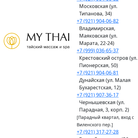
Московская (ул.
Типанова, 34)
+7 (921) 904-06-82
Владимирская,
Маяковская (ул.
Марата, 22-24)
+7 (999) 036-65-37
Крестовский остров (ул.
Пионерская, 50)
+7 (921) 904-06-81
Дунайская (ул. Малая
Бухарестская, 12)
+7 (921) 907-36-17
Чернышевская (ул.
Парадная, 3, корп. 2)
[Парадный квартал, вход с
Виленского пер.]
+7 (921) 317-27-28