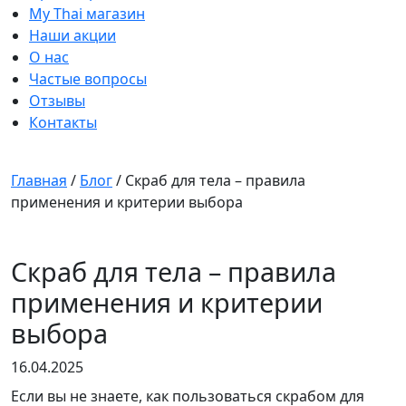
My Thai магазин
Наши акции
О нас
Частые вопросы
Отзывы
Контакты
Главная
/
Блог
/
Скраб для тела – правила
применения и критерии выбора
Скраб для тела – правила
применения и критерии
выбора
16.04.2025
Если вы не знаете, как пользоваться скрабом для