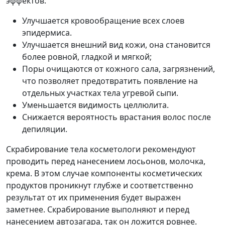
эффектов:
Улучшается кровообращение всех слоев
эпидермиса.
Улучшается внешний вид кожи, она становится
более ровной, гладкой и мягкой;
Поры очищаются от кожного сала, загрязнений,
что позволяет предотвратить появление на
отдельных участках тела угревой сыпи.
Уменьшается видимость целлюлита.
Снижается вероятность врастания волос после
депиляции.
Скрабирование тела косметологи рекомендуют
проводить перед нанесением лосьонов, молочка,
крема. В этом случае компоненты косметических
продуктов проникнут глубже и соответственно
результат от их применения будет выражен
заметнее. Скрабирование выполняют и перед
нанесением автозагара, так он ложится ровнее.