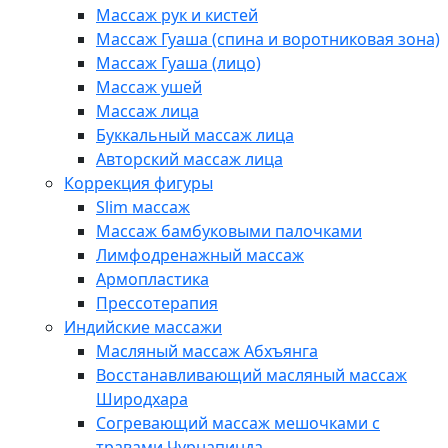
Массаж рук и кистей
Массаж Гуаша (спина и воротниковая зона)
Массаж Гуаша (лицо)
Массаж ушей
Массаж лица
Буккальный массаж лица
Авторский массаж лица
Коррекция фигуры
Slim массаж
Массаж бамбуковыми палочками
Лимфодренажный массаж
Армопластика
Прессотерапия
Индийские массажи
Масляный массаж Абхъянга
Восстанавливающий масляный массаж
Широдхара
Согревающий массаж мешочками с
травами Чурнапинда