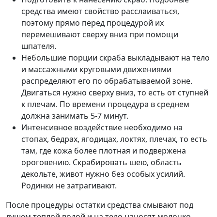
средства имеют свойство расслаиваться,
поэтому прямо перед процедурой их
перемешивают сверху вниз при помощи
шпателя.
Небольшие порции скраба выкладывают на тело
и массажными круговыми движениями
распределяют его по обрабатываемой зоне.
Двигаться нужно сверху вниз, то есть от ступней
к плечам. По времени процедура в среднем
должна занимать 5-7 минут.
Интенсивное воздействие необходимо на
стопах, бедрах, ягодицах, локтях, плечах, то есть
там, где кожа более плотная и подвержена
ороговению. Скрабировать шею, область
декольте, живот нужно без особых усилий.
Родинки не затрагивают.
После процедуры остатки средства смывают под
душем теплой водой и на тело наносят молочко,