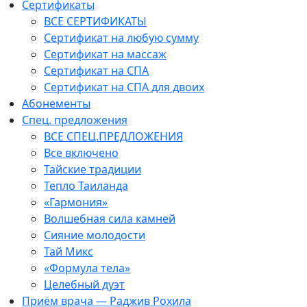
Сертификаты
ВСЕ СЕРТИФИКАТЫ
Сертификат на любую сумму
Сертификат на массаж
Сертификат на СПА
Сертификат на СПА для двоих
Абонементы
Спец. предложения
ВСЕ СПЕЦ.ПРЕДЛОЖЕНИЯ
Все включено
Тайские традиции
Тепло Таиланда
«Гармония»
Волшебная сила камней
Сияние молодости
Тай Микс
«Формула тела»
Целебный дуэт
Приём врача — Раджив Рохила