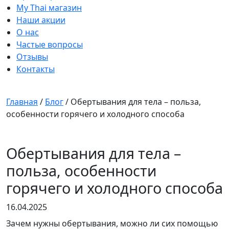
My Thai магазин
Наши акции
О нас
Частые вопросы
Отзывы
Контакты
Главная
/
Блог
/
Обертывания для тела – польза,
особенности горячего и холодного способа
Обертывания для тела –
польза, особенности
горячего и холодного способа
16.04.2025
Зачем нужны обертывания, можно ли сих помощью