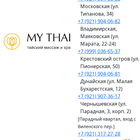
Московская (ул.
Типанова, 34)
+7 (921) 904-06-82
Владимирская,
Маяковская (ул.
Марата, 22-24)
+7 (999) 036-65-37
Крестовский остров (ул.
Пионерская, 50)
+7 (921) 904-06-81
Дунайская (ул. Малая
Бухарестская, 12)
+7 (921) 907-36-17
Чернышевская (ул.
Парадная, 3, корп. 2)
[Парадный квартал, вход с
Виленского пер.]
+7 (921) 317-27-28