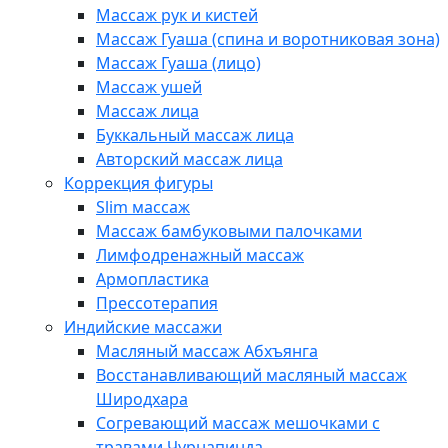
Массаж рук и кистей
Массаж Гуаша (спина и воротниковая зона)
Массаж Гуаша (лицо)
Массаж ушей
Массаж лица
Буккальный массаж лица
Авторский массаж лица
Коррекция фигуры
Slim массаж
Массаж бамбуковыми палочками
Лимфодренажный массаж
Армопластика
Прессотерапия
Индийские массажи
Масляный массаж Абхъянга
Восстанавливающий масляный массаж
Широдхара
Согревающий массаж мешочками с
травами Чурнапинда