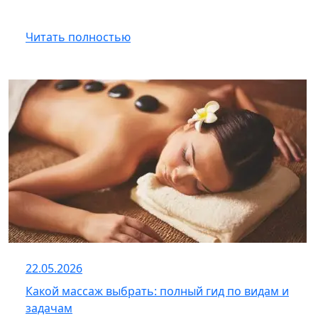
Читать полностью
22.05.2026
Какой массаж выбрать: полный гид по видам и
задачам