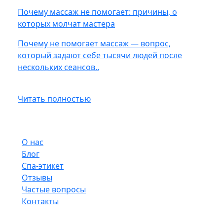
Почему массаж не помогает: причины, о
которых молчат мастера
Почему не помогает массаж — вопрос,
который задают себе тысячи людей после
нескольких сеансов..
Читать полностью
О компании
О нас
Блог
Спа-этикет
Отзывы
Частые вопросы
Контакты