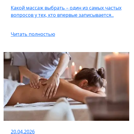
Какой массаж выбрать – один из самых частых
вопросов у тех, кто впервые записывается..
Читать полностью
20.04.2026