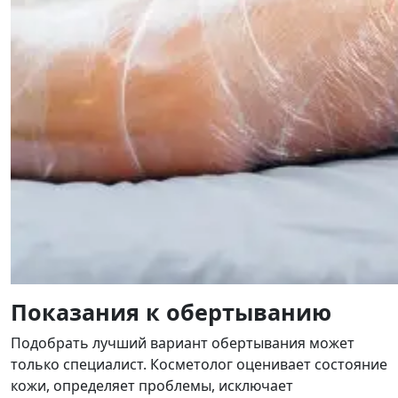
Показания к обертыванию
Подобрать лучший вариант обертывания может
только специалист. Косметолог оценивает состояние
кожи, определяет проблемы, исключает