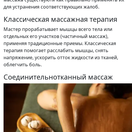
для устранения соответствующих жалоб.
Классическая массажная терапия
Мастер прорабатывает мышцы всего тела или
отдельных его участков (частичный массаж),
применяя традиционные приемы. Классическая
терапия помогает расслабить мышцы, снять
напряжение, ускорить отток жидкости из тканей,
облегчить боль.
Соединительнотканный массаж