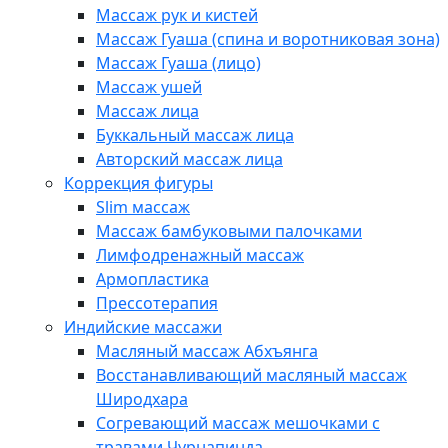
Массаж рук и кистей
Массаж Гуаша (спина и воротниковая зона)
Массаж Гуаша (лицо)
Массаж ушей
Массаж лица
Буккальный массаж лица
Авторский массаж лица
Коррекция фигуры
Slim массаж
Массаж бамбуковыми палочками
Лимфодренажный массаж
Армопластика
Прессотерапия
Индийские массажи
Масляный массаж Абхъянга
Восстанавливающий масляный массаж
Широдхара
Согревающий массаж мешочками с
травами Чурнапинда