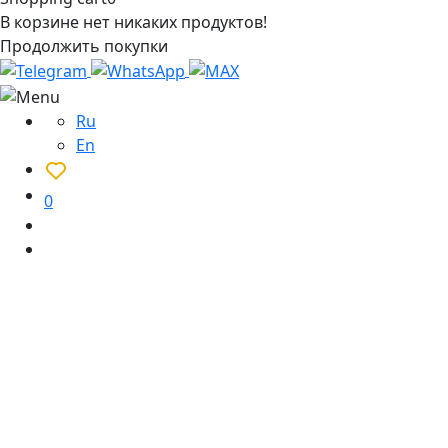
В корзине нет никаких продуктов!
Продолжить покупки
Ru
En
0