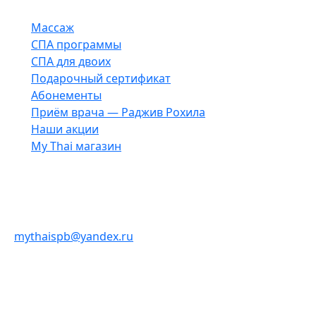
Массаж
СПА программы
СПА для двоих
Подарочный сертификат
Абонементы
Приём врача — Раджив Рохила
Наши акции
My Thai магазин
Контакты
mythaispb@yandex.ru
Ежедневно с 10:00 до 22:00