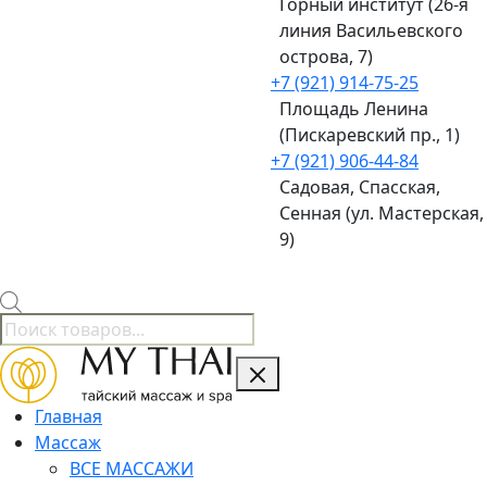
Горный институт (26-я
линия Васильевского
острова, 7)
+7 (921) 914-75-25
Площадь Ленина
(Пискаревский пр., 1)
+7 (921) 906-44-84
Садовая, Спасская,
Сенная (ул. Мастерская,
9)
Поиск
товаров
Главная
Массаж
ВСЕ МАССАЖИ