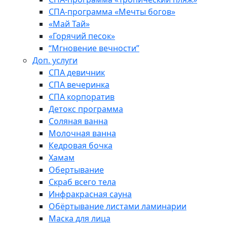
СПА-программа «Мечты богов»
«Май Тай»
«Горячий песок»
“Мгновение вечности”
Доп. услуги
СПА девичник
СПА вечеринка
СПА корпоратив
Детокс программа
Соляная ванна
Молочная ванна
Кедровая бочка
Хамам
Обертывание
Скраб всего тела
Инфракрасная сауна
Обёртывание листами ламинарии
Маска для лица