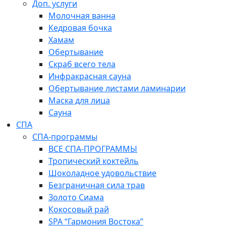
Доп. услуги
Молочная ванна
Кедровая бочка
Хамам
Обертывание
Скраб всего тела
Инфракрасная сауна
Обертывание листами ламинарии
Маска для лица
Сауна
СПА
СПА-программы
ВСЕ СПА-ПРОГРАММЫ
Тропический коктейль
Шоколадное удовольствие
Безграничная сила трав
Золото Сиама
Кокосовый рай
SPA “Гармония Востока”